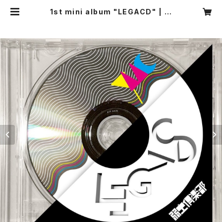
1st mini album "LEGACD" | 弱
虫倶楽部 web shop