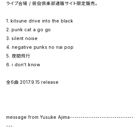
ライブ会場 / 弱虫倶楽部通販サイト限定販売。
1. kitsune drive into the black
2. punk cat a go go
3. silent noise
4. negative punks no nai pop
5. 夜間飛行
6. i don’t know
全6曲 2017.9.15 release
message from Yusuke Ajima------------------------------
---