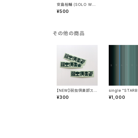
安島裕輔 (SOLO WO
RKS) DEMO CD-VER
¥500
SION 1: ツノヒツジ
(家)
その他の商品
【NEW】弱虫倶楽部ステ
single "STARB
ッカー
¥300
¥1,000