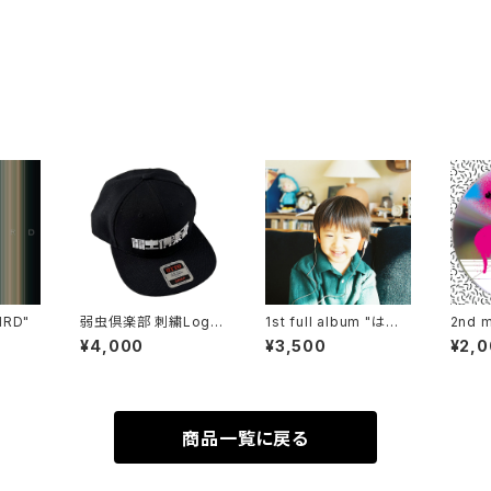
IRD"
弱虫倶楽部 刺繍Logo
1st full album "はい
2nd mi
CAP
ぼくのれきし"
LICD"
¥4,000
¥3,500
¥2,
商品一覧に戻る