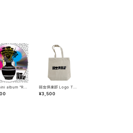
ni album "RE
弱虫倶楽部 Logo Tot
e Bag (M)
000
¥3,500