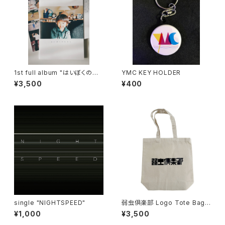
1st full album "はいぼくのれ
YMC KEY HOLDER
きし" ZINE (音源ダウンロード
¥3,500
¥400
QRコード付)
single "NIGHTSPEED"
弱虫倶楽部 Logo Tote Bag
(M)
¥1,000
¥3,500