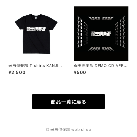
弱虫倶楽部 T-shirts KANJI L
弱虫倶楽部 DEMO CD-VERSI
OGO
ON 6
¥2,500
¥500
商品一覧に戻る
© 弱虫倶楽部 web shop