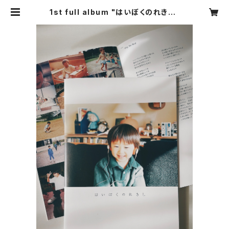
1st full album "はいぼくのれきし"
ZINE (音源ダウンロードQRコード
付) | 弱虫倶楽部 web shop