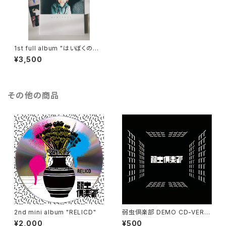
1st full album "はいぼくのれ
きし" ZINE (音源ダウンロード
¥3,500
QRコード付)
その他の商品
2nd mini album "RELICD"
弱虫倶楽部 DEMO CD-VERSI
ON 6
¥2,000
¥500