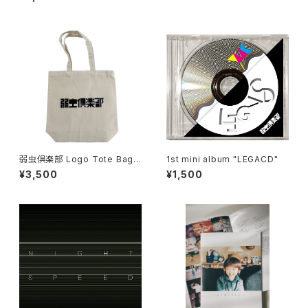
弱虫倶楽部 Logo Tote Bag
1st mini album "LEGACD"
(M)
¥3,500
¥1,500