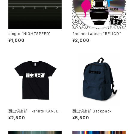
single "NIGHTSPEED"
2nd mini album "RELICD"
¥1,000
¥2,000
弱虫倶楽部 T-shirts KANJI L
弱虫倶楽部 Backpack
OGO
¥2,500
¥5,500