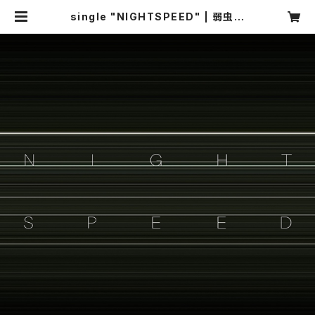
single "NIGHTSPEED" | 弱虫倶
楽部 web shop