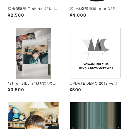
弱虫倶楽部 T-shirts KANJI L
弱虫倶楽部 刺繍Logo CAP
OGO
¥2,500
¥4,000
1st full album "はいぼくのれ
UPDATE DEMO 2019 ver.1
きし" ZINE (音源ダウンロード
¥3,500
¥500
QRコード付)