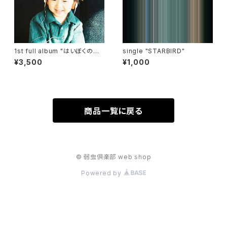
1st full album "はいぼくのれ
single "STARBIRD"
きし"
¥3,500
¥1,000
商品一覧に戻る
© 弱虫倶楽部 web shop
Powered by