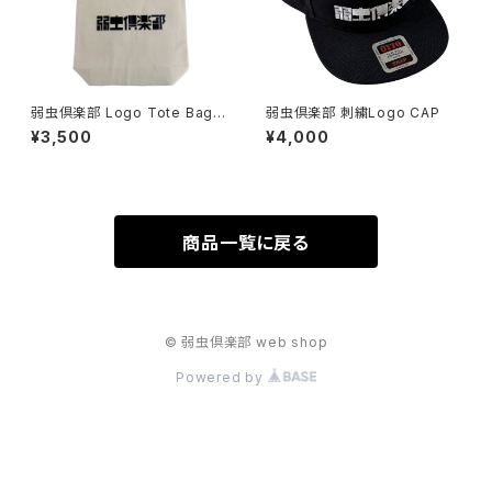
弱虫倶楽部 Logo Tote Bag
弱虫倶楽部 刺繍Logo CAP
(M)
¥3,500
¥4,000
商品一覧に戻る
© 弱虫倶楽部 web shop
Powered by